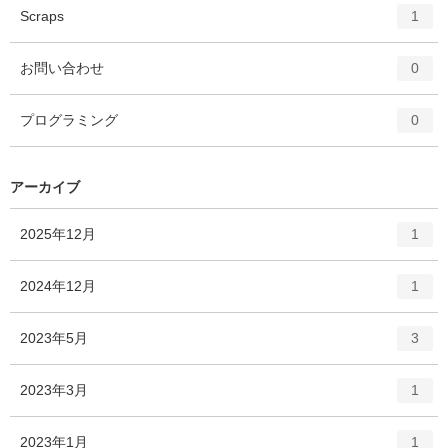
ト
エ
件
Scraps
1
リ
ン
ー
ト
エ
件
お問い合わせ
数
0
リ
ン
ー
ト
エ
件
プログラミング
数
0
リ
ン
ー
ト
数
リ
アーカイブ
ー
数
エ
件
2025年12月
1
ン
ト
エ
件
2024年12月
1
リ
ン
ー
ト
エ
件
2023年5月
数
3
リ
ン
ー
ト
エ
件
2023年3月
数
1
リ
ン
ー
ト
エ
件
2023年1月
数
1