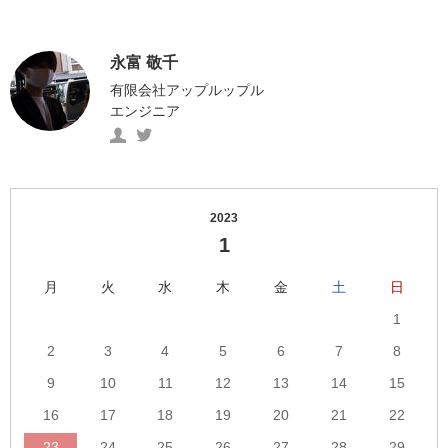
永富 敬千
有限会社アップルップル
エンジニア
永
https://twitter.com/ngtmtkyk
富
の
敬
Twitter
千
へ
2023
の
の
1
プ
リ
ロ
ン
月
火
水
木
金
土
日
フ
ク
1
ィ
ー
2
3
4
5
6
7
8
ル
9
10
11
12
13
14
15
へ
16
17
18
19
20
21
22
の
リ
23
24
25
26
27
28
29