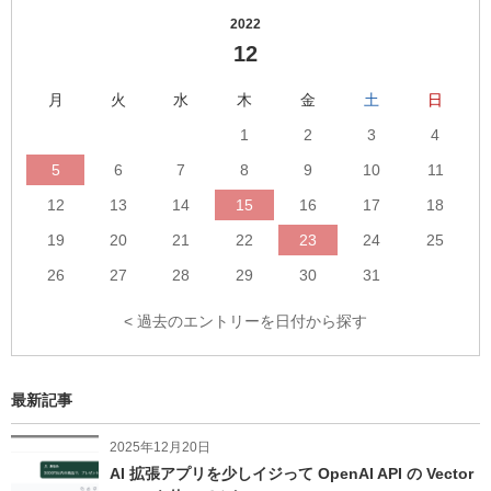
千
へ
2022
の
の
12
プ
リ
ロ
ン
月
火
水
木
金
土
日
フ
ク
1
2
3
4
ィ
ー
5
6
7
8
9
10
11
ル
12
13
14
15
16
17
18
へ
19
20
21
22
23
24
25
の
リ
26
27
28
29
30
31
ン
< 過去のエントリーを日付から探す
ク
最新記事
2025年12月20日
AI 拡張アプリを少しイジって OpenAI API の Vector