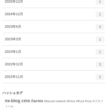
エ
件
2025年12月
1
ン
ト
エ
件
2024年12月
1
リ
ン
ー
ト
エ
件
2023年5月
数
3
リ
ン
ー
ト
エ
件
2023年3月
数
1
リ
ン
ー
ト
エ
件
2023年1月
数
1
リ
ン
ー
ト
エ
件
2022年12月
数
3
リ
ン
ー
ト
エ
件
2022年11月
数
2
リ
ン
ー
ト
数
リ
ハッシュタグ
ー
#a-blog cms
#acms
#Neural network
#Pinia
#Rust
#Vue
#プロフ
数
ィール