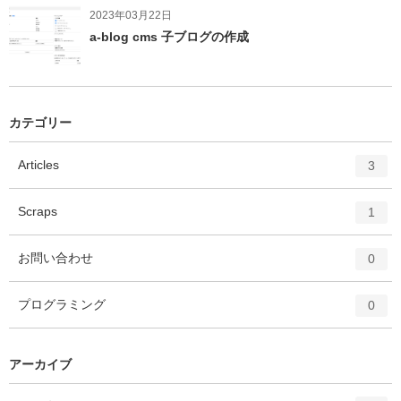
2023年03月22日
a-blog cms 子ブログの作成
カテゴリー
エ
件
Articles
3
ン
ト
エ
件
Scraps
1
リ
ン
ー
ト
エ
件
お問い合わせ
数
0
リ
ン
ー
ト
エ
件
プログラミング
数
0
リ
ン
ー
ト
数
リ
アーカイブ
ー
数