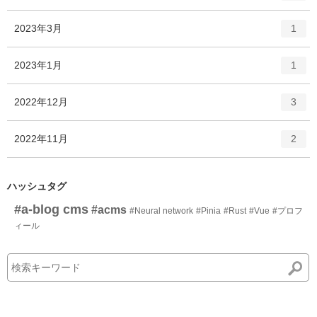
ン
ー
ト
エ
件
2023年3月
数
1
リ
ン
ー
ト
エ
件
2023年1月
数
1
リ
ン
ー
ト
エ
件
2022年12月
数
3
リ
ン
ー
ト
エ
件
2022年11月
数
2
リ
ン
ー
ト
数
リ
ハッシュタグ
ー
#a-blog cms
#acms
#Neural network
#Pinia
#Rust
#Vue
#プロフ
数
ィール