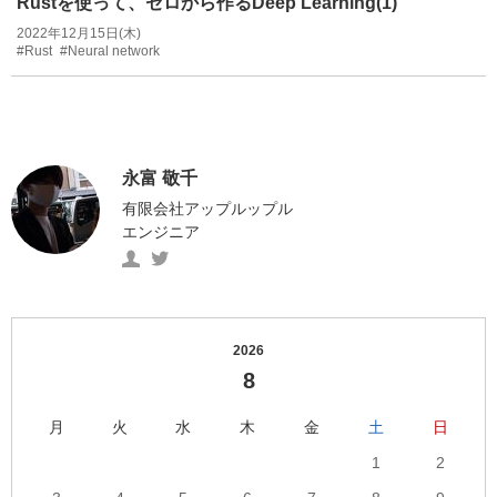
Rustを使って、ゼロから作るDeep Learning(1)
2022年12月15日(木)
#Rust
#Neural network
永富 敬千
有限会社アップルップル
エンジニア
永
https://twitter.com/ngtmtkyk
富
の
敬
Twitter
千
へ
2026
の
の
8
プ
リ
ロ
ン
月
火
水
木
金
土
日
フ
ク
1
2
ィ
ー