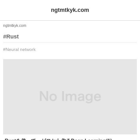
ngtmtkyk.com
ngtmtkyk.com
#Rust
#Neural network