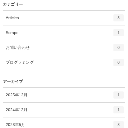
カテゴリー
エ
件
Articles
3
ン
ト
エ
件
Scraps
1
リ
ン
ー
ト
エ
件
お問い合わせ
数
0
リ
ン
ー
ト
エ
件
プログラミング
数
0
リ
ン
ー
ト
数
リ
アーカイブ
ー
数
エ
件
2025年12月
1
ン
ト
エ
件
2024年12月
1
リ
ン
ー
ト
エ
件
2023年5月
数
3
リ