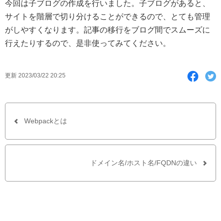
今回は子ブログの作成を行いました。子ブログがあると、
サイトを階層で切り分けることができるので、とても管理
がしやすくなります。記事の移行をブログ間でスムーズに
行えたりするので、是非使ってみてください。
F
T
更新 2023/03/22 20:25
a
w
c
i
e
t
b
t
Webpackとは
o
e
o
r
k
で
ドメイン名/ホスト名/FQDNの違い
シ
ェ
ア
す
る