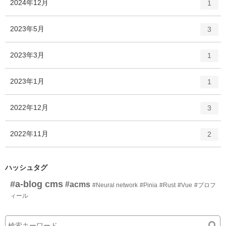
エ
件
2024年12月
1
リ
ン
ー
ト
エ
件
2023年5月
数
3
リ
ン
ー
ト
エ
件
2023年3月
数
1
リ
ン
ー
ト
エ
件
2023年1月
数
1
リ
ン
ー
ト
エ
件
2022年12月
数
3
リ
ン
ー
ト
エ
件
2022年11月
数
2
リ
ン
ー
ト
数
リ
ハッシュタグ
ー
#a-blog cms
#acms
#Neural network
#Pinia
#Rust
#Vue
#プロフ
数
ィール