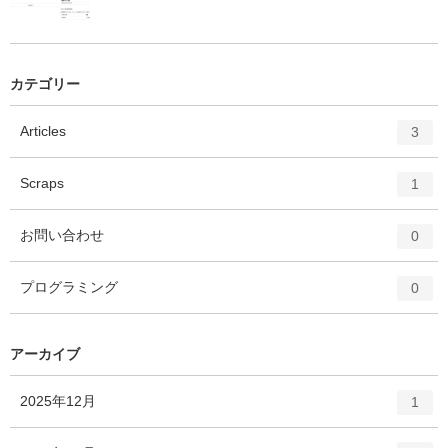
カテゴリー
エ
件
Articles
3
ン
ト
エ
件
Scraps
1
リ
ン
ー
ト
エ
件
お問い合わせ
数
0
リ
ン
ー
ト
エ
件
プログラミング
数
0
リ
ン
ー
ト
数
リ
アーカイブ
ー
数
エ
件
2025年12月
1
ン
ト