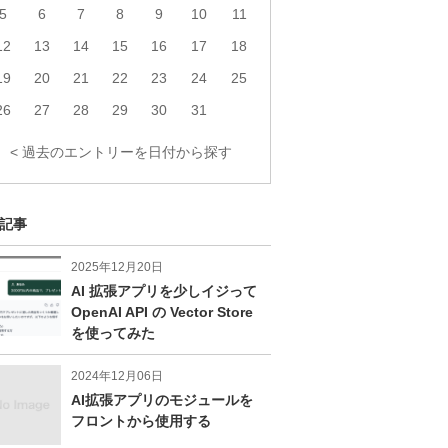
ー
5
6
7
8
9
10
11
ル
12
13
14
15
16
17
18
へ
19
20
21
22
23
24
25
の
リ
26
27
28
29
30
31
ン
< 過去のエントリーを日付から探す
ク
記事
2025年12月20日
AI 拡張アプリを少しイジって
OpenAI API の Vector Store
を使ってみた
2024年12月06日
AI拡張アプリのモジュールを
フロントから使用する