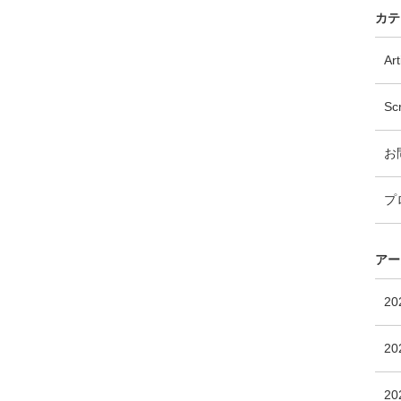
カテ
Art
Sc
お
プ
アー
20
20
2