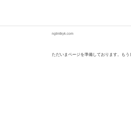
ngtmtkyk.com
ただいまページを準備しております。もう