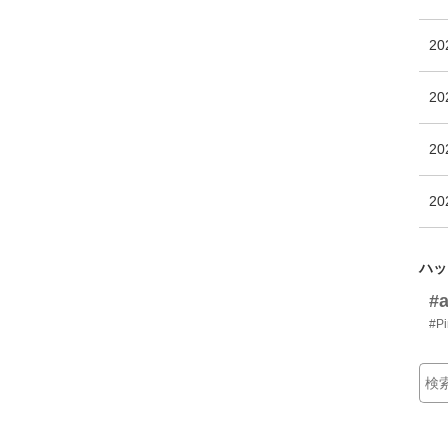
2
2
20
20
ハッ
#
#Pi