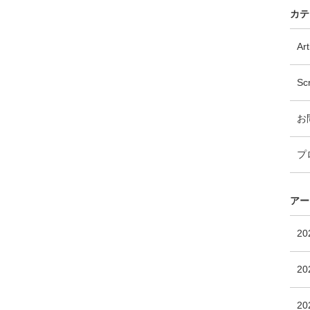
カテ
Art
Sc
お
プ
アー
20
20
2